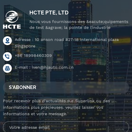
et plateau tournant
et plateau tournant
inclinable.
inclinable.
HCTE PTE, LTD
Nous vous fournissons des &eacute;quipements
de test &agrave; la pointe de l'industrie
Adresse : 10 anson road #27-18 international plaza
Singapore
+86 18998460309
E-mail :
iven@hjauto.com.cn
S'ABONNER
Pour recevoir plus d'actualités sur Superlink ou des
informations plus précieuses. veuillez laisser vos
informations et votre message.