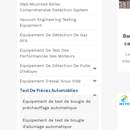
Wall-Mounted Boiler
Comprehensive Detection System
Vacuum Engineering Testing
Equipment
Équipement De Détection De Gaz
Ba
SF6
ca
Équipement De Test Des
La
Performances Des Moteurs
si&
Équipement De Détection De Fuite
le
D'hélium
Équipement D'essai Sous Vide
Test De Pièces Automobiles
si
Équipement de test de bougie de
préchauffage automatique
ap
Équipement de test de bougie
l'
d'allumage automatique