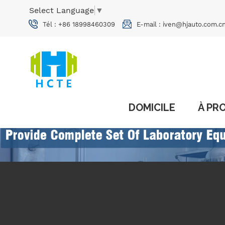
Select Language
▼
Tél :
+86 18998460309
E-mail :
iven@hjauto.com.c
DOMICILE
À PR