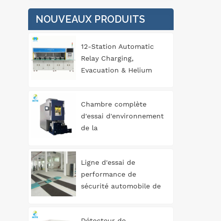
NOUVEAUX PRODUITS
ég
gar
12-Station Automatic
spé
Relay Charging,
ce 
Evacuation & Helium
une
Leak Detection
l
Equipment for
Chambre complète
Automotive
dé
d'essai d'environnement
Components
pr
de la
température/humidité/vibration
opt
trois
et
Ligne d'essai de
l
performance de
mêm
sécurité automobile de
à g
type rouleau 3T
des
Détecteur de