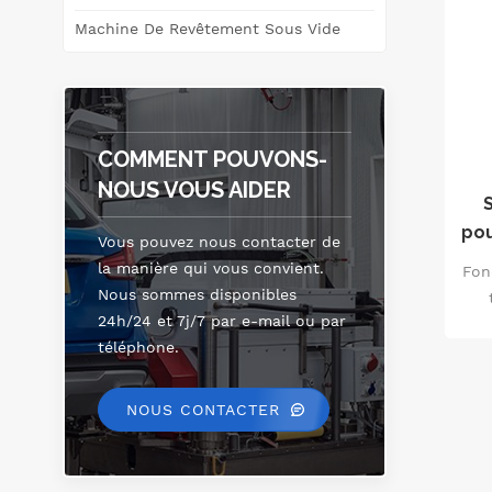
Machine De Revêtement Sous Vide
mi
qu
COMMENT POUVONS-
NOUS VOUS AIDER
pou
Vous pouvez nous contacter de
la manière qui vous convient.
Fon
Nous sommes disponibles
24h/24 et 7j/7 par e-mail ou par
vé
téléphone.
u
véh
non
NOUS CONTACTER
i
mo