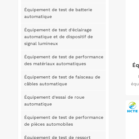
t
Équipement de test de batterie
automatique
Équipement de test d'éclairage
dur
automatique et de dispositif de
cad
signal lumineux
ra
Équipement de test de performance
des matériaux automatiques
Éq
con
ver
Équipement de test de faisceau de
pou
câbles automatique
équ
&a
te
Équipement d'essai de roue
automatique
L'
le 
Équipement de test de performance
de pièces automobiles
p
ra
Équipement de test de ressort