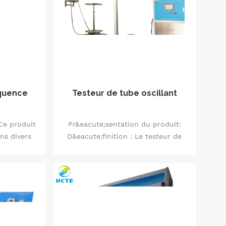
ine, il
ndustrielle
n intuitive
marque et
naux.
équence
Testeur de tube oscillant
Ce produit
Pr&eacute;sentation du produit:
ans divers
D&eacute;finition : Le testeur de
u système
tube oscillant est principalement
ique des
utilis&eacute; pour tester les
t des
performances
nementales
d'&eacute;tanch&eacute;it&eacute;
tion de la
des appareils &eacute;lectroniques,
rge, la
des luminaires, des armoires
ndance de
&eacute;lectriques, des composants