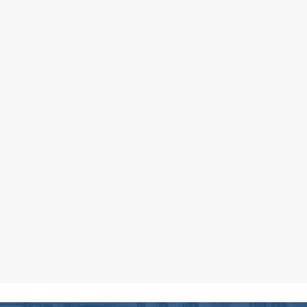
matériaux magnétiques, la
céramique de précision, les
composants électroniques, la petite
quincaillerie et les fixations.