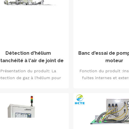
une fuite.
puissance, conçue pour
aux besoins de fabrica
maintenance simple et ef
temps opportun et parfa
complètement répon
besoins des clien
Détection d'hélium
Banc d'essai de pomp
tanchéité à l'air de joint de
moteur
yeu de roue automobile en
Présentation du produit: La
Fonction du produit :Ins
alliage d'aluminium
tection de gaz à l'hélium pour
fuites internes et exter
int de moyeu de roue en alliage
pompe d'assistance élec
d'aluminium est une sorte de
de l'appareil de direc
éthode de détection de haute
détectez la pompe d'as
nsibilité et de haute précision,
électrique ou l'ense
i utilise les caractéristiques du
l'appareil de direction, a
gaz hélium pour détecter la
performances d'étanché
uation d'étanchéité du moyeu de
soupape de