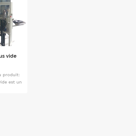
us vide
 produit:
ide est un
 pour le
pe des
ux
onctionne
sous vide.
er avec
 la