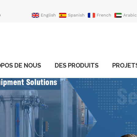
n
English
Spanish
French
Arabic
Portuguese
Turkish
OPOS DE NOUS
DES PRODUITS
PROJET