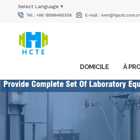
Select Language
▼
Tél :
+86 18998460309
E-mail :
iven@hjauto.com.c
DOMICILE
À PR