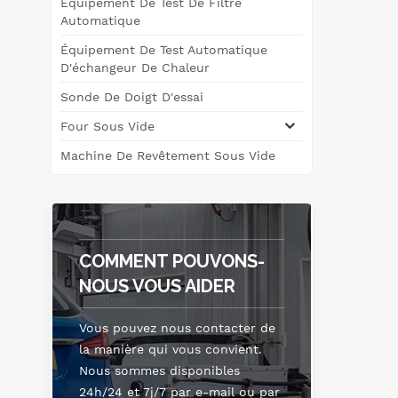
Équipement De Test De Filtre
Automatique
r&e
Équipement De Test Automatique
des
D'échangeur De Chaleur
les
Sonde De Doigt D'essai
Four Sous Vide
Machine De Revêtement Sous Vide
COMMENT POUVONS-
NOUS VOUS AIDER
Vous pouvez nous contacter de
la manière qui vous convient.
Nous sommes disponibles
24h/24 et 7j/7 par e-mail ou par