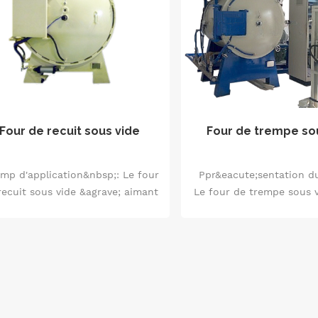
Four de recuit sous vide
Four de trempe so
mp d'application&nbsp;: Le four
Ppr&eacute;sentation du
recuit sous vide &agrave; aimant
Le four de trempe sous v
en acier au silicium est
appareil utilis&eacute;
ncipalement utilis&eacute; pour
traitement de trem
traitement de recuit sous vide de
mat&eacute;ria
tits noyaux lamin&eacute;s en
m&eacute;talliques et f
ier au silicium. Il sert &agrave;
dans un environnement 
cute;liminer les contraintes de
Il peut contr&ocirc;l
travail &agrave; froid dans les
pr&eacute;cision