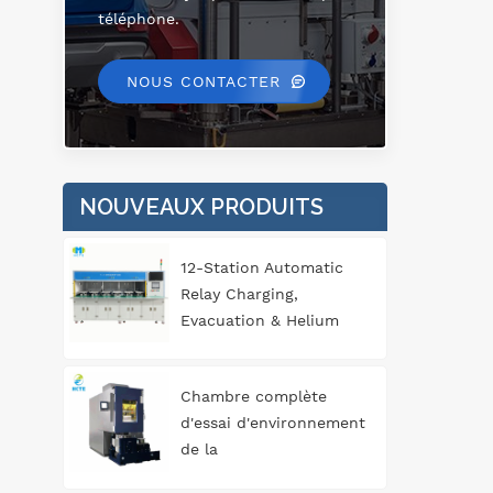
téléphone.
NOUS CONTACTER
NOUVEAUX PRODUITS
12-Station Automatic
Relay Charging,
Evacuation & Helium
Leak Detection
Equipment for
Chambre complète
Automotive
d'essai d'environnement
Components
de la
température/humidité/vibration