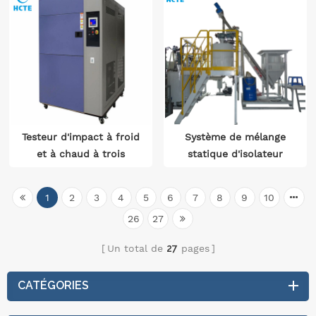
trois
Testeur d'impact à froid
Système de mélange
et à chaud à trois
statique d'isolateur
boîtes IEC60068
1
2
3
4
5
6
7
8
9
10
26
27
Un total de
27
pages
CATÉGORIES