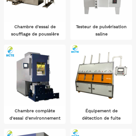
Chambre d'essai de
Testeur de pulvérisation
soufflage de poussière
saline
ISO-20653-2006、GBT-
2423.37
Chambre complète
Équipement de
d'essai d'environnement
détection de fuite
de la
d'hydrogène et d'azote
température/humidité/vibration
à quatre chambres