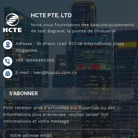
et plateau tournant
et plateau tournant
inclinable.
inclinable.
HCTE PTE, LTD
Nous vous fournissons des &eacute;quipements
de test &agrave; la pointe de l'industrie
Adresse : 10 anson road #27-18 international plaza
Singapore
+86 18998460309
E-mail :
iven@hjauto.com.cn
S'ABONNER
Pour recevoir plus d'actualités sur Superlink ou des
informations plus précieuses. veuillez laisser vos
informations et votre message.