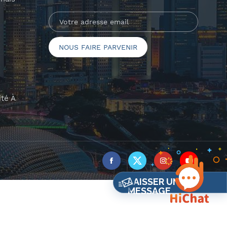
ité À
LAISSER UN
MESSAGE