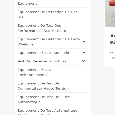
Equipment
Équipement De Détection De Gaz
SF6
Équipement De Test Des
Performances Des Moteurs
B
Équipement De Détection De Fuite
su
D'hélium
Le
Équipement D'essai Sous Vide
c
c
Test De Pièces Automobiles
van
Équipement D'essai
Environnemental
(p
Équipement De Test De
Commutateur Haute Tension
pre
i
Équipement De Test De Filtre
v
Automatique
cou
Équipement De Test Automatique
e