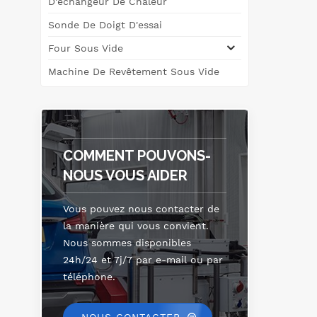
D'échangeur De Chaleur
Sonde De Doigt D'essai
sy
int
Four Sous Vide
t
Machine De Revêtement Sous Vide
r&
d'&
des
COMMENT POUVONS-
au
NOUS VOUS AIDER
l
Vous pouvez nous contacter de
r&
la manière qui vous convient.
p
Nous sommes disponibles
nu
24h/24 et 7j/7 par e-mail ou par
téléphone.