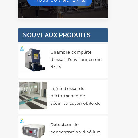
NOUS CONTACTER
NOUVEAUX PRODUITS
Chambre complète
d'essai d'environnement
de la
température/humidité/vibration
trois
Ligne d'essai de
performance de
sécurité automobile de
type rouleau 3T
Détecteur de
concentration d'hélium