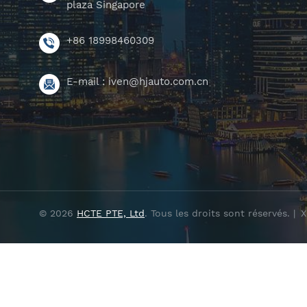
plaza Singapore
+86 18998460309
E-mail :
iven@hjauto.com.cn
© 2026
HCTE PTE, Ltd
. Tous les droits sont réservés. |