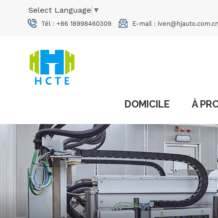
Select Language
▼
Tél :
+86 18998460309
E-mail :
iven@hjauto.com.c
DOMICILE
À PR