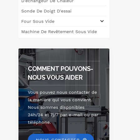
D'échangeur De Chaleur
s
Sonde De Doigt D'essai
Four Sous Vide
&
Machine De Revêtement Sous Vide
do
le 
COMMENT POUVONS-
NOUS VOUS AIDER
mo
Vous pouvez nous contacter de
l'&
la manière qui vous convient.
su
Nous sommes disponibles
24h/24 et 7j/7 par e-mail ou par
dia
téléphone.
de
Le 