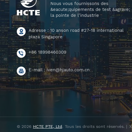
Nous vous fournissons des
&eacute;quipements de test &agrave;
la pointe de l'industrie
Adresse : 10 anson road #27-18 international
plaza Singapore
+86 18998460309
E-mail :
iven@hjauto.com.cn
© 2026
HCTE PTE, Ltd
. Tous les droits sont réservés. |