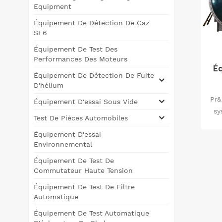
Equipment
Équipement De Détection De Gaz
SF6
Équipement De Test Des
Performances Des Moteurs
É
Équipement De Détection De Fuite
D'hélium
Pr&
Équipement D'essai Sous Vide
sy
Test De Pièces Automobiles
sou
Équipement D'essai
Environnemental
sy
Équipement De Test De
Commutateur Haute Tension
a
tel
Équipement De Test De Filtre
Automatique
Équipement De Test Automatique
ch