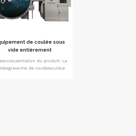
quipement de coulée sous
vide entièrement
automatique à mélange
eacute;sentation du produit: Le
dynamique
st&egrave;me de coul&eacute;e
s vide &agrave; m&eacute;lange
dynamique utilise un
st&egrave;me de contr&ocirc;le
puissant pour contr&ocirc;ler
utomatiquement les processus
s que le chargement, le dosage,
le d&eacute;gazage, le
m&eacute;lange, le vide, le
auffage, etc., et pour collecter,