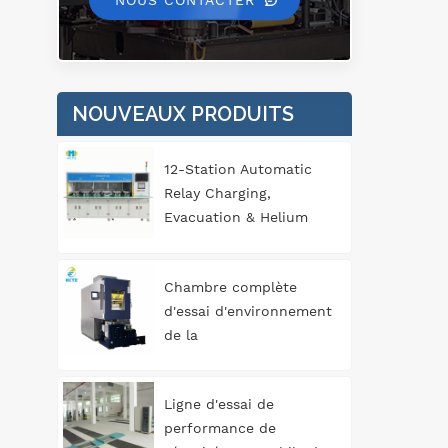
NOUS CONTACTER
sou
dy
d
NOUVEAUX PRODUITS
t
co
12-Station Automatic
Relay Charging,
d
Evacuation & Helium
per
Leak Detection
de 
Equipment for
Chambre complète
cl
Automotive
d'essai d'environnement
Components
de la
mat
température/humidité/vibration
cap
trois
Ligne d'essai de
performance de