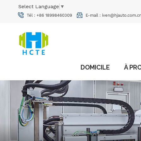
Select Language
▼
Tél :
+86 18998460309
E-mail :
iven@hjauto.com.c
DOMICILE
À PR