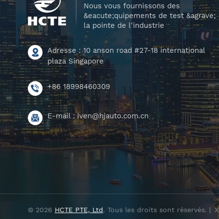
Nous vous fournissons des
&eacute;quipements de test &agrave;
la pointe de l'industrie
Adresse : 10 anson road #27-18 international
plaza Singapore
+86 18998460309
E-mail :
iven@hjauto.com.cn
© 2026
HCTE PTE, Ltd
. Tous les droits sont réservés. |