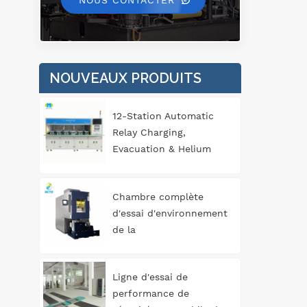
NOUS CONTACTER
NOUVEAUX PRODUITS
12-Station Automatic
Relay Charging,
Evacuation & Helium
Leak Detection
Equipment for
Chambre complète
Automotive
d'essai d'environnement
Components
de la
température/humidité/vibration
trois
Ligne d'essai de
performance de