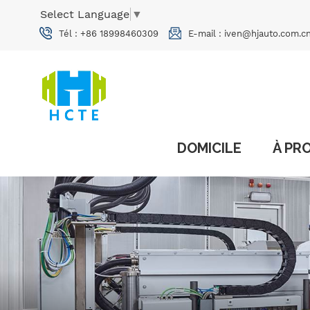
Select Language
▼
Tél :
+86 18998460309
E-mail :
iven@hjauto.com.c
DOMICILE
À PR