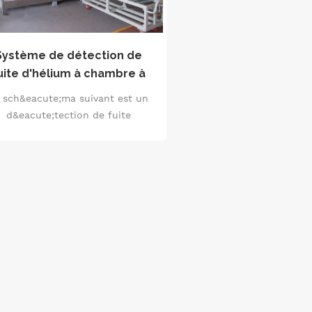
Système de détection de
uite d'hélium à chambre à
vide
 sch&eacute;ma suivant est un
d&eacute;tection de fuite
&eacute;lium de type bo&icirc;te
grave; vide et le syst&egrave;me
de charge SF6,
&eacute;cialement con&ccedil;u
pour Detection des fuites de
nterrupteurs haute tension de
puissance.